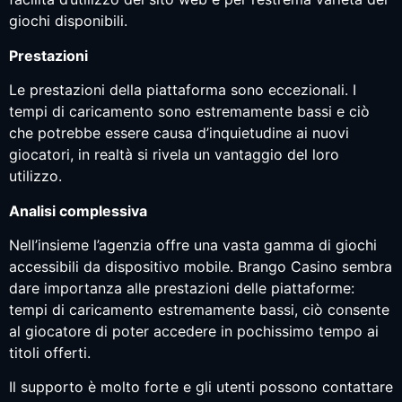
giochi disponibili.
Prestazioni
Le prestazioni della piattaforma sono eccezionali. I
tempi di caricamento sono estremamente bassi e ciò
che potrebbe essere causa d’inquietudine ai nuovi
giocatori, in realtà si rivela un vantaggio del loro
utilizzo.
Analisi complessiva
Nell’insieme l’agenzia offre una vasta gamma di giochi
accessibili da dispositivo mobile. Brango Casino sembra
dare importanza alle prestazioni delle piattaforme:
tempi di caricamento estremamente bassi, ciò consente
al giocatore di poter accedere in pochissimo tempo ai
titoli offerti.
Il supporto è molto forte e gli utenti possono contattare