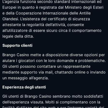
L’agenzia funziona secondo standard internazionali ed
Europei in quanto è registrata dal Ministero degli Esteri
e della Cooperazione Internazionale delle Antille
Olandesi. L’esistenza del certificato di sicurezza
attestante la regolarità dell’attività, consente
all’utilizzatore di essere sicuro circa il comportamento
legale della ditta.
Supporto clienti
Brango Casino mette a disposizione diverse opzioni per
aiutare i giocatori con le loro domande e problematiche.
Gli utenti possono contattare un rappresentante
mediante supporto via mail, chattando online o inviando
un messaggio all’agenzia.
Esperienza degli utenti
Gli utenti di Brango Casino sembrano molto soddisfatti
dell’esperienza vissuta. Molti si complimentano con la
facilità d’utilizzo del sito web e per l’estrema varietà dei