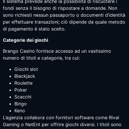
Il sistema prevede anche la possibilità di riscuotere i
fondi senza il bisogno di rispostare a domande. Non
sono richiesti nessun passaporto o documenti d’identità
per effettuare transazioni; ciò dipende da quale metodo
di pagamento è stato scelto.
Categorie dei giochi
Brango Casino fornisce accesso ad un vastissimo
numero di titoli e categorie, tra cui:
Giochi slot
Blackjack
Roulette
Poker
Scacchi
Bingo
Keno
L’agenzia collabora con fornitori software come Rival
Gaming o NetEnt per offrire giochi diversi. I titoli sono