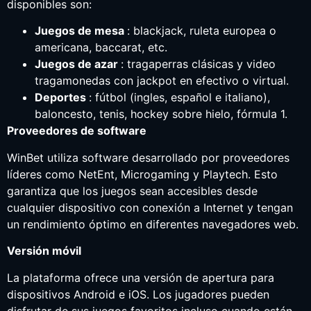
disponibles son:
Juegos de mesa
: blackjack, ruleta europea o
americana, baccarat, etc.
Juegos de azar
: tragaperras clásicas y video
tragamonedas con jackpot en efectivo o virtual.
Deportes
: fútbol (ingles, español e italiano),
baloncesto, tenis, hockey sobre hielo, fórmula 1.
Proveedores de software
WinBet utiliza software desarrollado por proveedores
líderes como NetEnt, Microgaming y Playtech. Esto
garantiza que los juegos sean accesibles desde
cualquier dispositivo con conexión a Internet y tengan
un rendimiento óptimo en diferentes navegadores web.
Versión móvil
La plataforma ofrece una versión de apertura para
dispositivos Android e iOS. Los jugadores pueden
disfrutar de sus juegos favoritos incluso cuando están