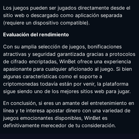
Los juegos pueden ser jugados directamente desde el
sitio web o descargado como aplicación separada
(requiere un dispositivo compatible).
Evaluación del rendimiento
Con su amplia selección de juegos, bonificaciones
atractivas y seguridad garantizada gracias a protocolos
de cifrado encriptadas, WinBet ofrece una experiencia
apasionante para cualquier aficionado al juego. Si bien
algunas características como el soporte a
criptomonedas todavía están por venir, la plataforma
sigue siendo uno de los mejores sitios web para jugar.
En conclusión, si eres un amante del entretenimiento en
línea y te interesa apostar dinero con una variedad de
juegos emocionantes disponibles, WinBet es
definitivamente merecedor de tu consideración.