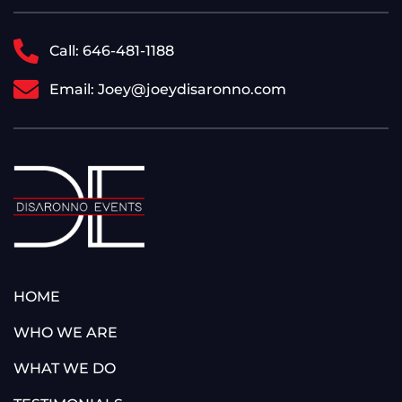
Call: 646-481-1188
Email: Joey@joeydisaronno.com
HOME
WHO WE ARE
WHAT WE DO