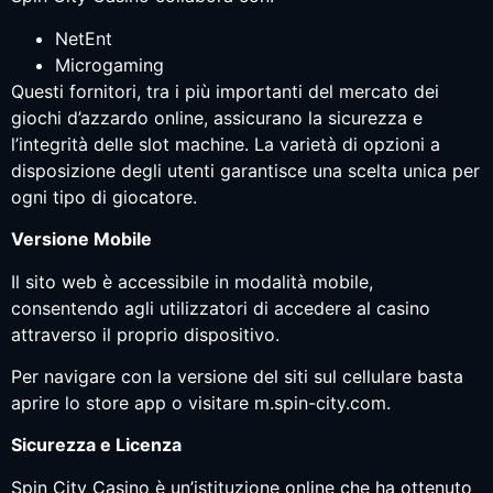
NetEnt
Microgaming
Questi fornitori, tra i più importanti del mercato dei
giochi d’azzardo online, assicurano la sicurezza e
l’integrità delle slot machine. La varietà di opzioni a
disposizione degli utenti garantisce una scelta unica per
ogni tipo di giocatore.
Versione Mobile
Il sito web è accessibile in modalità mobile,
consentendo agli utilizzatori di accedere al casino
attraverso il proprio dispositivo.
Per navigare con la versione del siti sul cellulare basta
aprire lo store app o visitare m.spin-city.com.
Sicurezza e Licenza
Spin City Casino è un’istituzione online che ha ottenuto