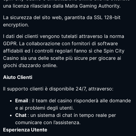
una licenza rilasciata dalla Malta Gaming Authority.
La sicurezza del sito web, garantita da SSL 128-bit
encryption.
I dati dei clienti vengono tutelati attraverso la norma
GDPR. La collaborazione con fornitori di software
affidabili ed i controlli regolari fanno sì che Spin City
Casino sia una delle scelte più sicure per giocare ai
giochi d’azzardo online.
Aiuto Clienti
Il supporto clienti è disponibile 24/7, attraverso:
Email
: il team del casino risponderà alle domande
e ai problemi degli utenti.
Chat
: un sistema di chat in tempo reale per
comunicare con l’assistenza.
Esperienza Utente