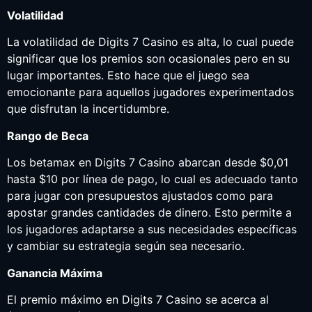
Volatilidad
La volatilidad de Digits 7 Casino es alta, lo cual puede
significar que los premios son ocasionales pero en su
lugar importantes. Esto hace que el juego sea
emocionante para aquellos jugadores experimentados
que disfrutan la incertidumbre.
Rango de Beca
Los betamax en Digits 7 Casino abarcan desde $0,01
hasta $10 por línea de pago, lo cual es adecuado tanto
para jugar con presupuestos ajustados como para
apostar grandes cantidades de dinero. Esto permite a
los jugadores adaptarse a sus necesidades específicas
y cambiar su estrategia según sea necesario.
Ganancia Máxima
El premio máximo en Digits 7 Casino se acerca al