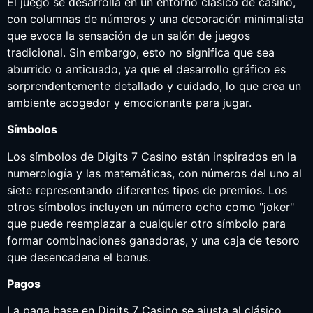
El juego se desarrolla en un entorno clásico de casino,
con columnas de números y una decoración minimalista
que evoca la sensación de un salón de juegos
tradicional. Sin embargo, esto no significa que sea
aburrido o anticuado, ya que el desarrollo gráfico es
sorprendentemente detallado y cuidado, lo que crea un
ambiente acogedor y emocionante para jugar.
Símbolos
Los símbolos de Digits 7 Casino están inspirados en la
numerología y las matemáticas, con números del uno al
siete representando diferentes tipos de premios. Los
otros símbolos incluyen un número ocho como "joker"
que puede reemplazar a cualquier otro símbolo para
formar combinaciones ganadoras, y una caja de tesoro
que desencadena el bonus.
Pagos
La paga base en Digits 7 Casino se ajusta al clásico