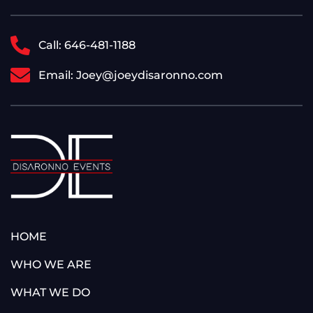
Call: 646-481-1188
Email: Joey@joeydisaronno.com
HOME
WHO WE ARE
WHAT WE DO