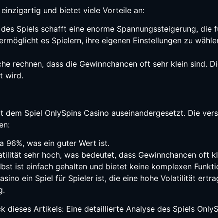
einzigartig und bietet viele Vorteile an:
t des Spiels schafft eine enorme Spannungssteigerung, die fü
 ermöglicht es Spielern, ihre eigenen Einstellungen zu wähl
che rechnen, dass die Gewinnchancen oft sehr klein sind. D
t wird.
it dem Spiel OnlySpins Casino auseinandergesetzt. Die ve
en:
wa 96%, was ein guter Wert ist.
olatilität sehr hoch, was bedeutet, dass Gewinnchancen oft kl
bst ist einfach gehalten und bietet keine komplexen Funkti
no ein Spiel für Spieler ist, die eine hohe Volatilität er
g.
 dieses Artikels: Eine detaillierte Analyse des Spiels Only