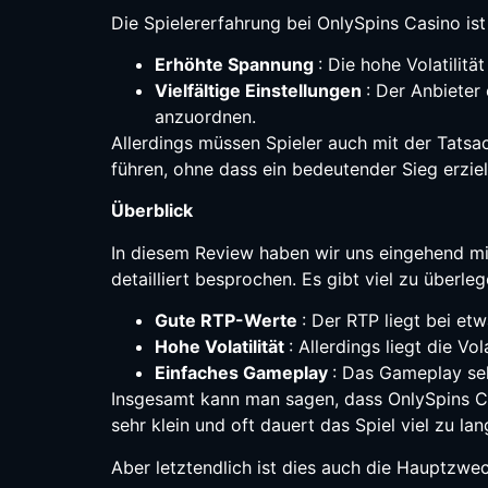
Die Spielererfahrung bei OnlySpins Casino ist 
Erhöhte Spannung
: Die hohe Volatilitä
Vielfältige Einstellungen
: Der Anbieter
anzuordnen.
Allerdings müssen Spieler auch mit der Tatsa
führen, ohne dass ein bedeutender Sieg erziel
Überblick
In diesem Review haben wir uns eingehend m
detailliert besprochen. Es gibt viel zu überleg
Gute RTP-Werte
: Der RTP liegt bei et
Hohe Volatilität
: Allerdings liegt die V
Einfaches Gameplay
: Das Gameplay sel
Insgesamt kann man sagen, dass OnlySpins Casi
sehr klein und oft dauert das Spiel viel zu lan
Aber letztendlich ist dies auch die Hauptzweck