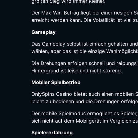
großen Sieg wird immer kleiner.
Der Max-Win-Betrag liegt bei einer riesigen
erreicht werden kann. Die Volatilität ist viel
Gameplay
Das Gameplay selbst ist einfach gehalten un
wählen, aber das ist die einzige Wahlmöglichk
Die Drehungen erfolgen schnell und reibungs
Hintergrund ist leise und nicht störend.
Mobiler Spielbetrieb
OnlySpins Casino bietet auch einen mobilen Sp
leicht zu bedienen und die Drehungen erfolge
Der mobile Spielmodus ermöglicht es Spieler,
sich nicht auf dem Mobilgerät im Vergleich
Spielererfahrung