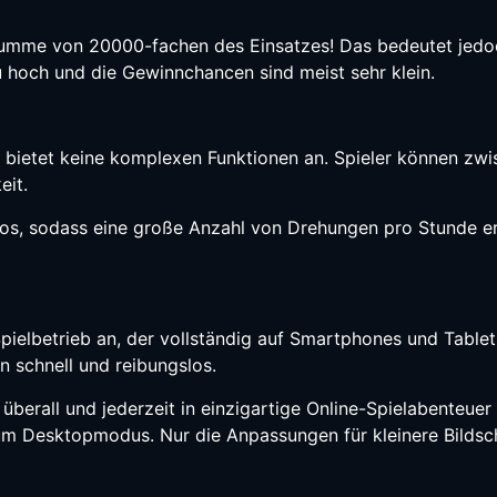
 Summe von 20000-fachen des Einsatzes! Das bedeutet jedoc
 zu hoch und die Gewinnchancen sind meist sehr klein.
d bietet keine komplexen Funktionen an. Spieler können zw
eit.
los, sodass eine große Anzahl von Drehungen pro Stunde er
ielbetrieb an, der vollständig auf Smartphones und Tablets
n schnell und reibungslos.
 überall und jederzeit in einzigartige Online-Spielabenteu
 zum Desktopmodus. Nur die Anpassungen für kleinere Bild