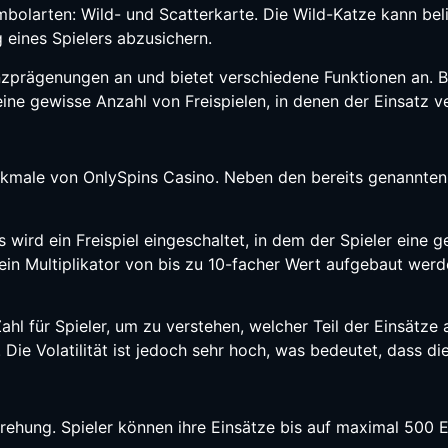
mbolarten: Wild- und Scatterkarte. Die Wild-Katze kann be
eines Spielers abzusichern.
zprägenungen an und bietet verschiedene Funktionen an. Bei
r eine gewisse Anzahl von Freispielen, in denen der Einsatz v
kmale von OnlySpins Casino. Neben den bereits genannten 
s wird ein Freispiel eingeschaltet, in dem der Spieler eine
 ein Multiplikator von bis zu 10-facher Wert aufgebaut werd
Zahl für Spieler, um zu verstehen, welcher Teil der Einsätze
 Die Volatilität ist jedoch sehr hoch, was bedeutet, dass di
Drehung. Spieler können ihre Einsätze bis auf maximal 500 