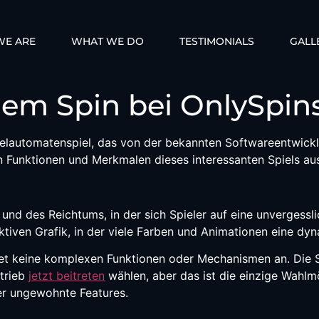
E ARE
WHAT WE DO
TESTIMONIALS
GALL
inem Spin bei OnlySpin
elautomatenspiel, das von der bekannten Softwareentwickle
 Funktionen und Merkmalen dieses interessanten Spiels au
 und des Reichtums, in der sich Spieler auf eine unvergess
aktiven Grafik, in der viele Farben und Animationen eine d
etet keine komplexen Funktionen oder Mechanismen an. Die
trieb
jetzt beitreten
wählen, aber das ist die einzige Wahlmög
er ungewohnte Features.