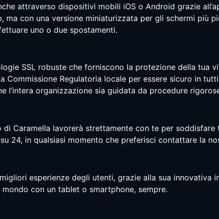
che attraverso dispositivi mobili iOS o Android grazie all’a
b, ma con una versione miniaturizzata per gli schermi più pi
ffettuare uno o due spostamenti.
ologie SSL robuste che forniscono la protezione della tua vit
 Commissione Regulatoria locale per essere sicuro in tutti i 
che l’intera organizzazione sia guidata da procedure rigoros
o di Caramella lavorerà strettamente con te per soddisfare tu
su 24, in qualsiasi momento che preferisci contattare la no
igliori esperienze degli utenti, grazie alla sua innovativa in
el mondo con un tablet o smartphone, sempre.