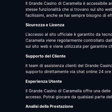
Il Grande Casino di Caramella è accessibile an
stesse funzionalità che si trovano sul sito we
facilissimi, anche se hai sempre bisogno di e
Sicurezza e Licenza
L’accesso al sito ufficiale è garantito da tecn
Caramella viene regolarmente controllato dalla
sul sito web e viene utilizzata per garantire 
Supporto del Cliente
Il team di assistenza clienti del Grande Casin
supporto direttamente via chat online 24 ore 
Esperienza Utente
Il Grande Casino di Caramella offre una delle m
accesso. Potrai giocare da qualsiasi parte d
Analisi della Prestazione