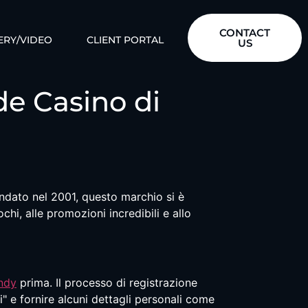
CONTACT
ERY/VIDEO
CLIENT PORTAL
US
de Casino di
ondato nel 2001, questo marchio si è
i, alle promozioni incredibili e allo
ndy
prima. Il processo di registrazione
ti" e fornire alcuni dettagli personali come