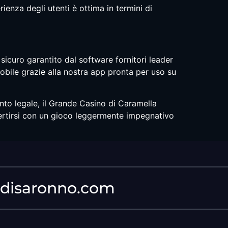
rienza degli utenti è ottima in termini di
icuro garantito dal software fornitori leader
mobile grazie alla nostra app pronta per uso su
ento legale, il Grande Casino di Caramella
vertirsi con un gioco leggermente impegnativo
ydisaronno.com