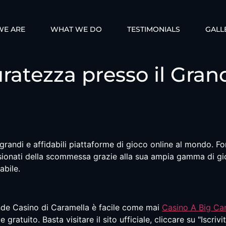
E ARE
WHAT WE DO
TESTIMONIALS
GALL
ratezza presso il Gran
 grandi e affidabili piattaforme di gioco online al mondo. F
ionati della scommessa grazie alla sua ampia gamma di gioch
abile.
de Casino di Caramella è facile come mai
Casino A Big Ca
atuito. Basta visitare il sito ufficiale, cliccare su "Iscrivi