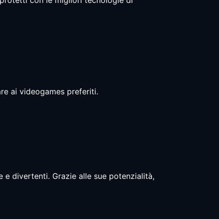
are ai videogames preferiti.
 e divertenti. Grazie alle sue potenzialità,