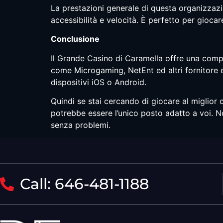
La prestazioni generale di questa organizzazion
accessibilità e velocità. È perfetto per giocar
Conclusione
Il Grande Casino di Caramella offre una compl
come Microgaming, NetEnt ed altri fornitore es
dispositivi iOS o Android.
Quindi se stai cercando di giocare al miglior 
potrebbe essere l’unico posto adatto a voi. N
senza problemi.
Call: 646-481-1188