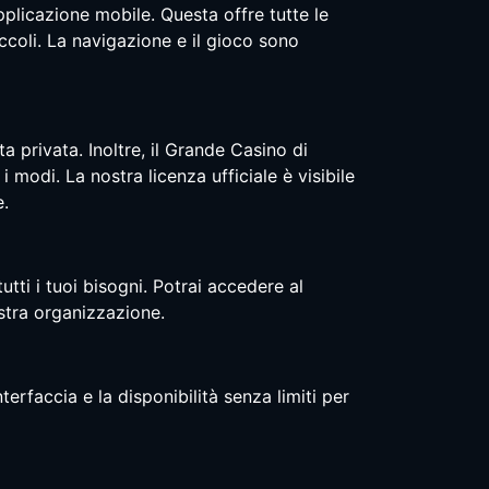
pplicazione mobile. Questa offre tutte le
ccoli. La navigazione e il gioco sono
a privata. Inoltre, il Grande Casino di
modi. La nostra licenza ufficiale è visibile
e.
tti i tuoi bisogni. Potrai accedere al
stra organizzazione.
terfaccia e la disponibilità senza limiti per