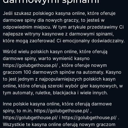
Jeśli szukasz polskiego kasyna online, które oferuje
darmowe spiny dla nowych graczy, to jesteś w
odpowiednim miejscu. W tym artykule przedstawimy Ci
najlepsze witryny kasynowe z darmowymi spinami,
które mogą zaoferować Ci emocjonalny doświadczalny.
Wśród wielu polskich kasyn online, które oferują
darmowe spiny, warto wymienić kasyno
https://golubgethouse.pl/ , które oferuje nowym
graczom 100 darmowych spinów na automaty. Kasyno
to jest jednym z najpopularniejszych polskich kasyn
online, które oferują szeroki wybór gier kasynowych, w
tym automaty, ruletke, blackjacka i wiele innych.
Inne polskie kasyna online, które oferują darmowe
spiny, to m.in. https://golubgethouse.pl/ ,
https://golubgethouse.pl/ i https://golubgethouse.pl/ .
Wszystkie te kasyna online oferują nowym graczom