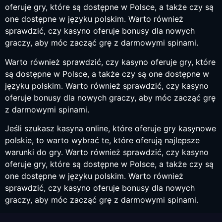
oferuje gry, które są dostępne w Polsce, a także czy są
one dostępne w języku polskim. Warto również
sprawdzić, czy kasyno oferuje bonusy dla nowych
graczy, aby móc zacząć grę z darmowymi spinami.
Warto również sprawdzić, czy kasyno oferuje gry, które
są dostępne w Polsce, a także czy są one dostępne w
języku polskim. Warto również sprawdzić, czy kasyno
oferuje bonusy dla nowych graczy, aby móc zacząć grę
z darmowymi spinami.
Jeśli szukasz kasyna online, które oferuje gry kasynowe
polskie, to warto wybrać te, które oferują najlepsze
warunki do gry. Warto również sprawdzić, czy kasyno
oferuje gry, które są dostępne w Polsce, a także czy są
one dostępne w języku polskim. Warto również
sprawdzić, czy kasyno oferuje bonusy dla nowych
graczy, aby móc zacząć grę z darmowymi spinami.