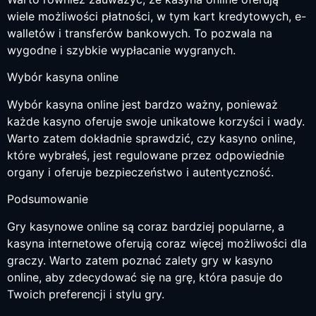
wiele możliwości płatności, w tym kart kredytowych, e-
walletów i transferów bankowych. To pozwala na
wygodne i szybkie wypłacanie wygranych.
Wybór kasyna online
Wybór kasyna online jest bardzo ważny, ponieważ
każde kasyno oferuje swoje unikatowe korzyści i wady.
Warto zatem dokładnie sprawdzić, czy kasyno online,
które wybrałeś, jest regulowane przez odpowiednie
organy i oferuje bezpieczeństwo i autentyczność.
Podsumowanie
Gry kasynowe online są coraz bardziej popularne, a
kasyna internetowe oferują coraz więcej możliwości dla
graczy. Warto zatem poznać zalety gry w kasyno
online, aby zdecydować się na grę, która pasuje do
Twoich preferencji i stylu gry.