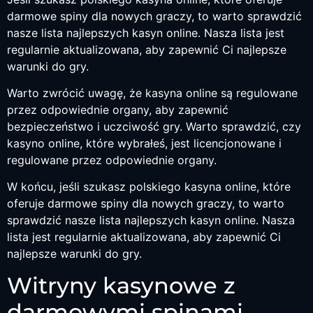
darmowe spiny dla nowych graczy, to warto sprawdzić
nasze lista najlepszych kasyn online. Nasza lista jest
regularnie aktualizowana, aby zapewnić Ci najlepsze
warunki do gry.
Warto zwrócić uwagę, że kasyna online są regulowane
przez odpowiednie organy, aby zapewnić
bezpieczeństwo i uczciwość gry. Warto sprawdzić, czy
kasyno online, które wybrałeś, jest licencjonowane i
regulowane przez odpowiednie organy.
W końcu, jeśli szukasz polskiego kasyna online, które
oferuje darmowe spiny dla nowych graczy, to warto
sprawdzić nasze lista najlepszych kasyn online. Nasza
lista jest regularnie aktualizowana, aby zapewnić Ci
najlepsze warunki do gry.
Witryny kasynowe z
darmowymi spinami