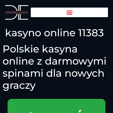
kasyno online 11383
Polskie kasyna
online z darmowymi
spinami dla nowych
graczy