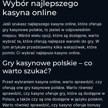
Wybór najlepszego
kasyna online
Jeśli szukasz najlepszego kasyna online, które oferuje
gry kasynowe polskie, to jesteś w odpowiednim
miejscu. Wśród wielu opcji, które są dostępne, warto
wybrać te, które oferują najlepsze warunki do gry. W
tym artykule przedstawimy kilka wskazówek, które
pomóc Ci wybrać najlepsze kasyno online.
Gry kasynowe polskie – co
warto szukać?
Przed wybraniem kasyna online, warto sprawdzić, czy
oferują one gry kasynowe polskie. Warto również
sprawdzić, czy kasyno oferuje gry, które są dostępne w
Polsce, a także czy są one dostępne w języku polskim.
Warto również sprawdzić, czy kasyno oferuje bonusy