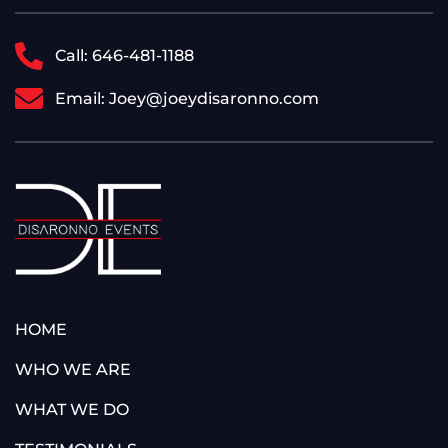
Call: 646-481-1188
Email: Joey@joeydisaronno.com
HOME
WHO WE ARE
WHAT WE DO