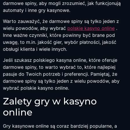
darmowe spiny, aby mogli zrozumieć, jak funkcjonują
automaty i inne gry kasynowe.
Warto zauważyć, że darmowe spiny są tylko jeden z
wielu powodów, aby wybrać
polskie kasyno online
.
Inne ważne czynniki, które powinny być brane pod
uwagę, to m.in. jakość gier, wybór płatności, jakość
obsługi klienta i wiele innych.
Jeśli szukasz polskiego kasyna online, które oferuje
darmowe spiny, to warto wybrać to, które najlepiej
pasuje do Twoich potrzeb i preferencji. Pamiętaj, że
darmowe spiny są tylko jeden z wielu powodów, aby
wybrać polskie kasyno online.
Zalety gry w kasyno
online
Gry kasynowe online są coraz bardziej popularne, a