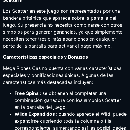
Los Scatter en este juego son representados por una
bandera británica que aparece sobre la pantalla del
juego. Su presencia no necesita combinarse con otros
símbolos para generar ganancias, ya que simplemente
necesitan tener tres o más apariciones en cualquier
parte de la pantalla para activar el pago máximo.
Características especiales y Bonuses
Mega Riches Casino cuenta con varias características
especiales y bonificaciones únicas. Algunas de las
características más destacadas incluyen:
Free Spins
: se obtienen al completar una
combinación ganadora con los símbolos Scatter
en la pantalla del juego.
Wilds Expandidos
: cuando aparece el Wild, puede
expandirse cubriendo toda la columna o fila
correspondiente, aumentando así las posibilidades