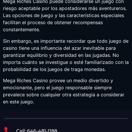
Mega Riches Casino puede considerarse un juego con
riesgo aceptable por los apostadores más aventureros.
Las opciones de juego y las características especiales
facilitan el proceso de obtener recompensas
constantemente.
Sin embargo, es importante recordar que todo juego de
casino tiene una influencia del azar inevitable para
garantizar equilibrio y diversidad en las jugadas. No
importa cuánto se investigue o esté familiarizado con la
probabilidad de los juegos de traga monedas.
Mega Riches Casino provee un medio divertido y
emocionante, pero el juego responsable siempre
prevalece sobre cualquier otra estrategia a considerar
en este juego.
Call: 646-481-1188