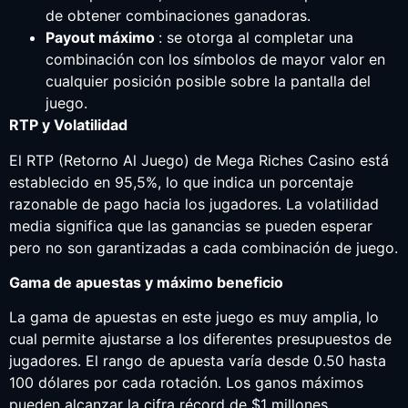
de obtener combinaciones ganadoras.
Payout máximo
: se otorga al completar una
combinación con los símbolos de mayor valor en
cualquier posición posible sobre la pantalla del
juego.
RTP y Volatilidad
El RTP (Retorno Al Juego) de Mega Riches Casino está
establecido en 95,5%, lo que indica un porcentaje
razonable de pago hacia los jugadores. La volatilidad
media significa que las ganancias se pueden esperar
pero no son garantizadas a cada combinación de juego.
Gama de apuestas y máximo beneficio
La gama de apuestas en este juego es muy amplia, lo
cual permite ajustarse a los diferentes presupuestos de
jugadores. El rango de apuesta varía desde 0.50 hasta
100 dólares por cada rotación. Los ganos máximos
pueden alcanzar la cifra récord de $1 millones.