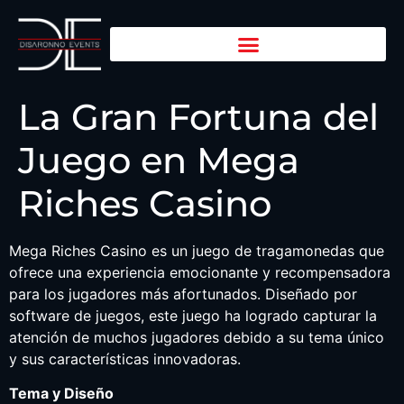
La Gran Fortuna del
Juego en Mega
Riches Casino
Mega Riches Casino es un juego de tragamonedas que
ofrece una experiencia emocionante y recompensadora
para los jugadores más afortunados. Diseñado por
software de juegos, este juego ha logrado capturar la
atención de muchos jugadores debido a su tema único
y sus características innovadoras.
Tema y Diseño