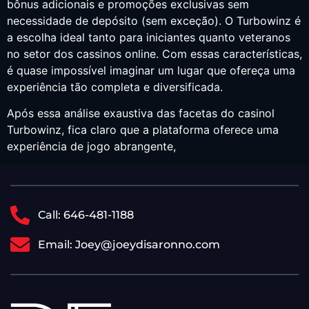
bônus adicionais e promoções exclusivas sem
necessidade de depósito (sem exceção). O Turbowinz é
a escolha ideal tanto para iniciantes quanto veteranos
no setor dos cassinos online. Com essas características,
é quase impossível imaginar um lugar que ofereça uma
experiência tão completa e diversificada.
Após essa análise exaustiva das facetas do casinol
Turbowinz, fica claro que a plataforma oferece uma
experiência de jogo abrangente,
Call: 646-481-1188
Email: Joey@joeydisaronno.com