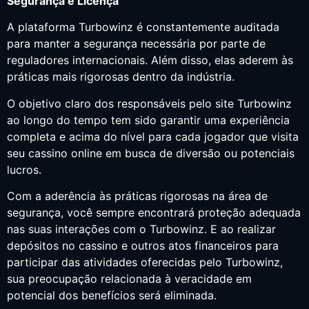
Segurança e Licença
A plataforma Turbowinz é constantemente auditada
para manter a segurança necessária por parte de
reguladores internacionais. Além disso, elas aderem às
práticas mais rigorosas dentro da indústria.
O objetivo claro dos responsáveis pelo site Turbowinz
ao longo do tempo tem sido garantir uma experiência
completa e acima do nível para cada jogador que visita
seu cassino online em busca de diversão ou potenciais
lucros.
Com a aderência às práticas rigorosas na área de
segurança, você sempre encontrará proteção adequada
nas suas interações com o Turbowinz. E ao realizar
depósitos no cassino e outros atos financeiros para
participar das atividades oferecidas pelo Turbowinz,
sua preocupação relacionada à veracidade em
potencial dos benefícios será eliminada.