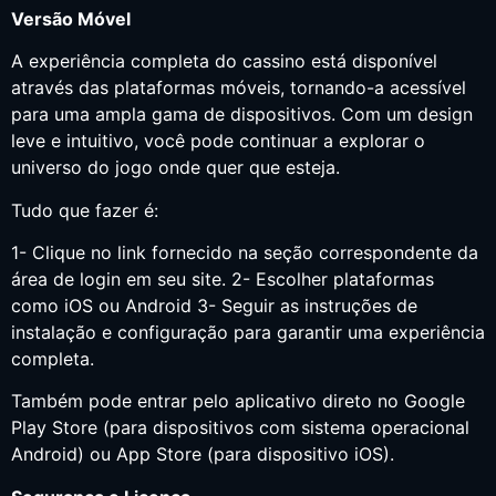
Versão Móvel
A experiência completa do cassino está disponível
através das plataformas móveis, tornando-a acessível
para uma ampla gama de dispositivos. Com um design
leve e intuitivo, você pode continuar a explorar o
universo do jogo onde quer que esteja.
Tudo que fazer é:
1- Clique no link fornecido na seção correspondente da
área de login em seu site. 2- Escolher plataformas
como iOS ou Android 3- Seguir as instruções de
instalação e configuração para garantir uma experiência
completa.
Também pode entrar pelo aplicativo direto no Google
Play Store (para dispositivos com sistema operacional
Android) ou App Store (para dispositivo iOS).