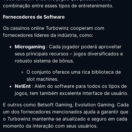
combinação entre esses tipos de entretenimento.
Fornecedores de Software
Os cassinos online Turbowinz cooperam com
fornecedores líderes da indústria, como:
Microgaming
: Cada jogador poderá aproveitar
seus principais recursos – jogos diversificados e
robusto sistema de bônus.
O conjunto oferece uma rica biblioteca de
slot machines.
NetEnt
: Além do software para todos os tipos de
jogos, tem também excelente interface de usuário.
E outros como Betsoft Gaming, Evolution Gaming. Cada
um dos fornecedores mencionados ajuda a garantir que
o Turbowinz mantenha-se atualizado e seguro em cada
momento da interação com seus usuários.