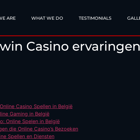
E ARE
WHAT WE DO
TESTIMONIALS
GALL
in Casino ervaringen
nline Casino Spellen in België
line Gaming in België
: Online Spelen in België
gen die Online Casino’s Bezoeken
ine Spellen en Diensten