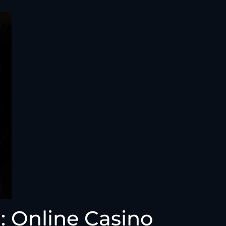
: Online Casino