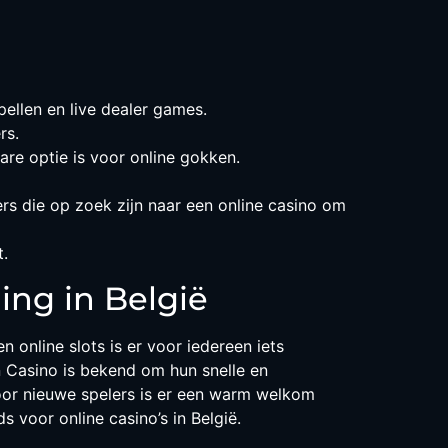
pellen en live dealer games.
rs.
re optie is voor online gokken.
rs die op zoek zijn naar een online casino om
.
ing in België
 online slots is er voor iedereen iets
n Casino is bekend om hun snelle en
Voor nieuwe spelers is er een warm welkom
voor online casino’s in België.