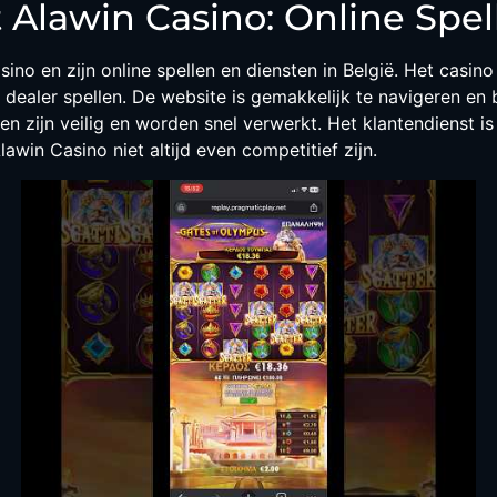
Alawin Casino: Online Spel
o en zijn online spellen en diensten in België. Het casino 
dealer spellen. De website is gemakkelijk te navigeren en 
en zijn veilig en worden snel verwerkt. Het klantendienst 
win Casino niet altijd even competitief zijn.