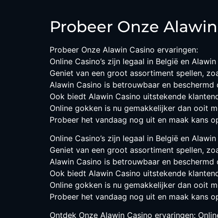
Probeer Onze Alawin 
Probeer Onze Alawin Casino ervaringen:
Online Casino’s zijn legaal in België en Alawi
Geniet van een groot assortiment spellen, zo
Alawin Casino is betrouwbaar en beschermd
Ook biedt Alawin Casino uitstekende klanten
Online gokken is nu gemakkelijker dan ooit m
Probeer het vandaag nog uit en maak kans op
Online Casino’s zijn legaal in België en Alawi
Geniet van een groot assortiment spellen, zo
Alawin Casino is betrouwbaar en beschermd
Ook biedt Alawin Casino uitstekende klanten
Online gokken is nu gemakkelijker dan ooit m
Probeer het vandaag nog uit en maak kans op
Ontdek Onze Alawin Casino ervaringen: Online 