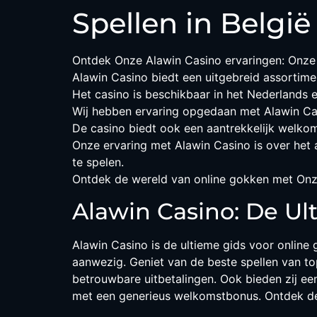
Spellen in België
Ontdek Onze Alawin Casino ervaringen: Onze b
Alawin Casino biedt een uitgebreid assortimen
Het casino is beschikbaar in het Nederlands e
Wij hebben ervaring opgedaan met Alawin Cas
De casino biedt ook een aantrekkelijk welko
Onze ervaring met Alawin Casino is over het 
te spelen.
Ontdek de wereld van online gokken met Onze
Alawin Casino: De Ul
Alawin Casino is de ultieme gids voor online 
aanwezig. Geniet van de beste spellen van t
betrouwbare uitbetalingen. Ook bieden zij ee
met een generieus welkomstbonus. Ontdek de w