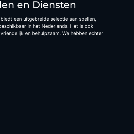
len en Diensten
biedt een uitgebreide selectie aan spellen,
beschikbaar in het Nederlands. Het is ook
is vriendelijk en behulpzaam. We hebben echter