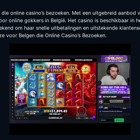
 die online casino’s bezoeken. Met een uitgebreid aanbod v
oor online gokkers in België. Het casino is beschikbaar in h
kend om haar snelle uitbetalingen en uitstekende klantenser
ze voor Belgen die Online Casino’s Bezoeken.