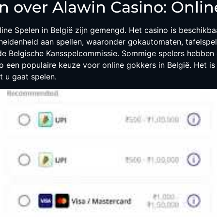
over Alawin Casino: Online
ne Spelen in België zijn gemengd. Het casino is beschikbaa
heidenheid aan spellen, waaronder gokautomaten, tafelspellen
j de Belgische Kansspelcommissie. Sommige spelers hebben 
o een populaire keuze voor online gokkers in België. Het i
 u gaat spelen.