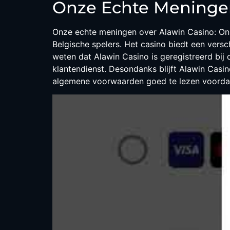
Onze Echte Meningen 
Onze echte meningen over Alawin Casino: Onli
Belgische spelers. Het casino biedt een versc
weten dat Alawin Casino is geregistreerd bi
klantendienst. Desondanks blijft Alawin Casin
algemene voorwaarden goed te lezen voordat