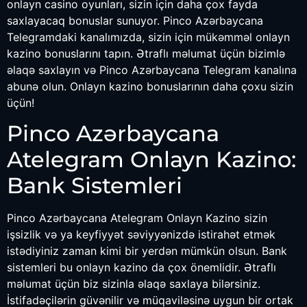
onlayn casino oyunları, sizin için daha çox fayda
saxlayacaq bonuslar sunuyor. Pinco Azərbaycana
Telegramdaki kanalımızda, sizin için mükəmməl onlayn
kazino bonuslarını tapın. Ətraflı məlumat üçün bizimlə
əlaqə saxlayın və Pinco Azərbaycana Telegram kanalına
abunə olun. Onlayn kazino bonuslarının daha çoxu sizin
üçün!
Pinco Azərbaycana
Atelegram Onlayn Kazino:
Bank Sistemleri
Pinco Azərbaycana Atelegram Onlayn Kazino sizin
işsizlik və ya keyfiyyət səviyyənizdə istirahət etmək
istədiyiniz zaman kimi bir yerdən mümkün olsun. Bank
sistemleri bu onlayn kazino da çox önemlidir. Ətraflı
məlumat üçün biz sizinla əlaqə saxlaya bilərsiniz.
İstifadəçilərin güvənilir və müqaviləsinə uygun bir ortak