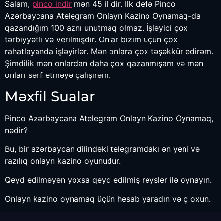
Salam,
pinco indir
mən 45 il dir. İlk defə Pinco
Azərbaycana Atelegram Onlayn Kazino Oynamaq-da
qazandığım 100 aznı unutmaq olmaz. İşləyici çox
tərbiyyətli və verilmişdir. Onlar bizim üçün çox
rahatlayanda işləyirlər. Mən onlara çox təşəkkür edirəm.
Şimdilik mən onlardan daha çox qazanmışam və mən
onları sərf etməyə çalışırəm.
Məxfil Sualar
Pinco Azərbaycana Atelegram Onlayn Kazino Oynamaq,
nədir?
Bu, bir azərbaycan dilindəki telegramdakı ən yeni və
razılıq onlayn kazino oyunudur.
Qeyd edilməyən yoxsa qeyd edilmiş reysler ilə oynayın.
Onlayn kazino oynamaq üçün hesab yaradın və ç oxun.