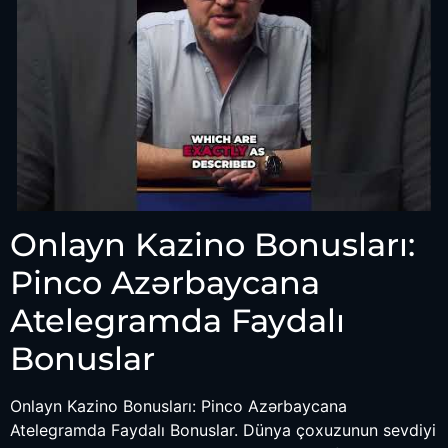
Onlayn Kazino Bonusları:
Pinco Azərbaycana
Atelegramda Faydalı
Bonuslar
Onlayn Kazino Bonusları: Pinco Azərbaycana
Atelegramda Faydalı Bonuslar. Dünya çoxuzunun sevdiyi