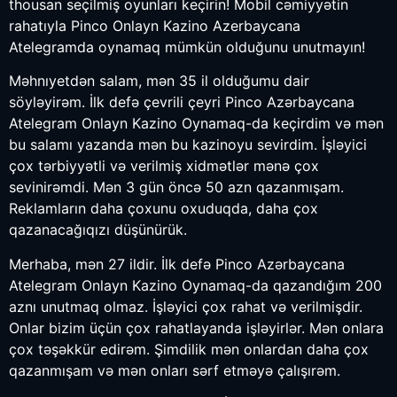
thousan seçilmiş oyunları keçirin! Mobil cəmiyyətin
rahatıyla Pinco Onlayn Kazino Azerbaycana
Atelegramda oynamaq mümkün olduğunu unutmayın!
Məhnıyetdən salam, mən 35 il olduğumu dair
söyləyirəm. İlk defə çevrili çeyri Pinco Azərbaycana
Atelegram Onlayn Kazino Oynamaq-da keçirdim və mən
bu salamı yazanda mən bu kazinoyu sevirdim. İşləyici
çox tərbiyyətli və verilmiş xidmətlər mənə çox
sevinirəmdi. Mən 3 gün öncə 50 azn qazanmışam.
Reklamların daha çoxunu oxuduqda, daha çox
qazanacağıqızı düşünürük.
Merhaba, mən 27 ildir. İlk defə Pinco Azərbaycana
Atelegram Onlayn Kazino Oynamaq-da qazandığım 200
aznı unutmaq olmaz. İşləyici çox rahat və verilmişdir.
Onlar bizim üçün çox rahatlayanda işləyirlər. Mən onlara
çox təşəkkür edirəm. Şimdilik mən onlardan daha çox
qazanmışam və mən onları sərf etməyə çalışırəm.