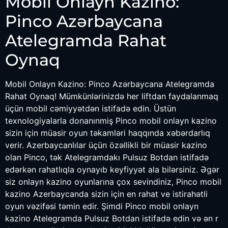
Mobil Onlayn Kazino:
Pinco Azərbaycana
Atelegramda Rahat
Oynaq
Mobil Onlayn Kazino: Pinco Azərbaycana Atelegramda
Rahat Oynaq! Mümkünlərinizdə her liftdan faydalanmaq
üçün mobil cəmiyyətdən istifadə edin. Üstün
texnologiyalarla donanınmiş Pinco mobil onlayn kazino
sizin için müasir oyun təkamləri haqqında xəbərdarlıq
verir. Azerbaycanlılar üçün özəllikli bir müasir kazino
olan Pinco, tək Atelegramdakı Pulsuz Botdan istifadə
edərkən rahatlıqla oynayıb keyfiyyət ala bilərsiniz. Əgər
siz onlayn kazino oyunlarına çox sevindiniz, Pinco mobil
kazino Azerbaycanda sizin için en rahat ve istirahətli
oyun vəzifəsi təmin edir. Şimdi Pinco mobil onlayn
kazino Atelegramda Pulsuz Botdan istifadə edin və ən r