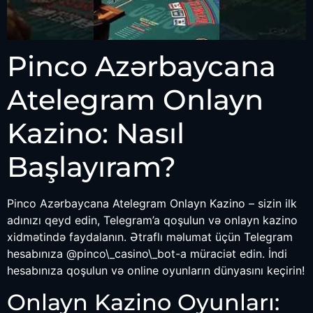
Pinco Azərbaycana
Atelegram Onlayn
Kazino: Nasıl
Başlayıram?
Pinco Azərbaycana Atelegram Onlayn Kazino – sizin ilk
adınızı qeyd edin, Telegram’a qoşulun və onlayn kazino
xidmətində faydalanın. Ətraflı məlumat üçün Telegram
hesabınıza @pinco\_casino\_bot-a müraciət edin. İndi
hesabınıza qoşulun və online oyunların dünyasını keçirin!
Onlayn Kazino Oyunları: