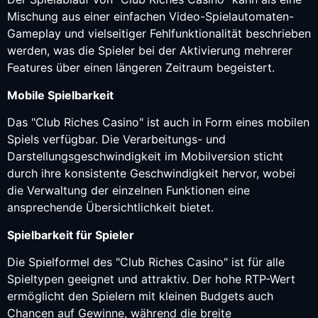
Mischung aus einer einfachen Video-Spielautomaten-
Gameplay und vielseitiger Fehlfunktionalität beschrieben
werden, was die Spieler bei der Aktivierung mehrerer
Features über einen längeren Zeitraum begeistert.
Mobile Spielbarkeit
Das "Club Riches Casino" ist auch in Form eines mobilen
Spiels verfügbar. Die Verarbeitungs- und
Darstellungsgeschwindigkeit im Mobilversion sticht
durch ihre konsistente Geschwindigkeit hervor, wobei
die Verwaltung der einzelnen Funktionen eine
ansprechende Übersichtlichkeit bietet.
Spielbarkeit für Spieler
Die Spielformel des "Club Riches Casino" ist für alle
Spieltypen geeignet und attraktiv. Der hohe RTP-Wert
ermöglicht den Spielern mit kleinen Budgets auch
Chancen auf Gewinne, während die breite