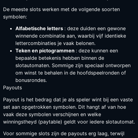
De meeste slots werken met de volgende soorten
symbolen:
Alfabetische letters
: deze duiden een gewone
winnende combinatie aan, waarbij vijf identieke
lettercombinaties je vaak belonen.
Teken en pictogrammen
: deze kunnen een
bepaalde betekenis hebben binnen de
slotautomaten. Sommige zijn speciaal ontworpen
om winst te behalen in de hoofdspeelronden of
bonusrondes.
Payouts
Payout is het bedrag dat je als speler wint bij een vaste
set aan opgetrokken symbolen. Dit hangt af van hoe
vaak deze symbolen verschijnen en welke
winningstheyd (paytable) geldt voor iedere slotautomat.
Voor sommige slots zijn de payouts erg laag, terwijl