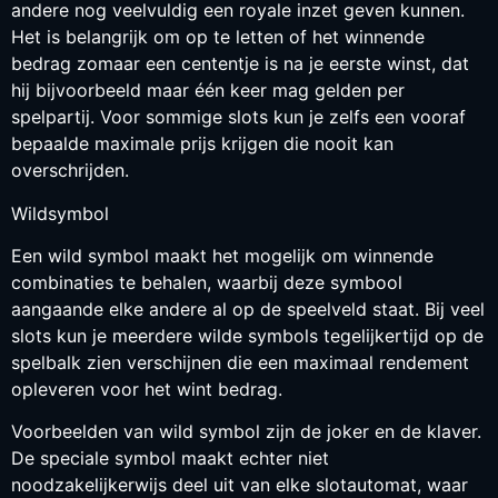
andere nog veelvuldig een royale inzet geven kunnen.
Het is belangrijk om op te letten of het winnende
bedrag zomaar een cententje is na je eerste winst, dat
hij bijvoorbeeld maar één keer mag gelden per
spelpartij. Voor sommige slots kun je zelfs een vooraf
bepaalde maximale prijs krijgen die nooit kan
overschrijden.
Wildsymbol
Een wild symbol maakt het mogelijk om winnende
combinaties te behalen, waarbij deze symbool
aangaande elke andere al op de speelveld staat. Bij veel
slots kun je meerdere wilde symbols tegelijkertijd op de
spelbalk zien verschijnen die een maximaal rendement
opleveren voor het wint bedrag.
Voorbeelden van wild symbol zijn de joker en de klaver.
De speciale symbol maakt echter niet
noodzakelijkerwijs deel uit van elke slotautomat, waar