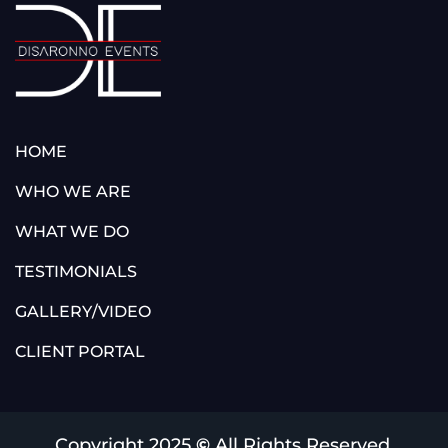
HOME
WHO WE ARE
WHAT WE DO
TESTIMONIALS
GALLERY/VIDEO
CLIENT PORTAL
Copyright 2025
©
All Rights Reserved.