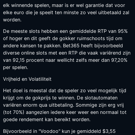
elk winnende spelen, maar is er wel garantie dat voor
elke euro die je speelt ten minste zo veel uitbetaald zal
worden.
De meeste slots hebben een gemiddelde RTP van 95%
of hoger en dit geeft de gokker ruimschoots tijd om
andere kansen te pakken. Bet365 heeft bijvoorbeeld
diverse online slots met een RTP die vaak variërend zijn
van 92,15 procent naar wellicht zelfs meer dan 97,20%
per spelen.
Vrijheid en Volatiliteit
Het doel is meestal dat de speler zo veel mogelijk tijd
krijgt om de gokprijs te winnen. De slotautomaten
variëren enorm qua uitbetaling. Sommige zijn erg vrij
(tot 70%) aangezien iedere keer weer een normaal tot
goede rendement kan bereikt worden.
Bijvoorbeeld in "Voodoo" kun je gemiddeld $3,55