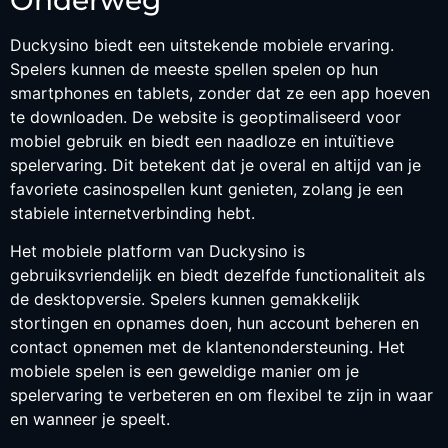
Duckysino biedt een uitstekende mobiele ervaring.
Spelers kunnen de meeste spellen spelen op hun
smartphones en tablets, zonder dat ze een app hoeven
te downloaden. De website is geoptimaliseerd voor
mobiel gebruik en biedt een naadloze en intuïtieve
spelervaring. Dit betekent dat je overal en altijd van je
favoriete casinospellen kunt genieten, zolang je een
stabiele internetverbinding hebt.
Het mobiele platform van Duckysino is
gebruiksvriendelijk en biedt dezelfde functionaliteit als
de desktopversie. Spelers kunnen gemakkelijk
stortingen en opnames doen, hun account beheren en
contact opnemen met de klantenondersteuning. Het
mobiele spelen is een geweldige manier om je
spelervaring te verbeteren en om flexibel te zijn in waar
en wanneer je speelt.