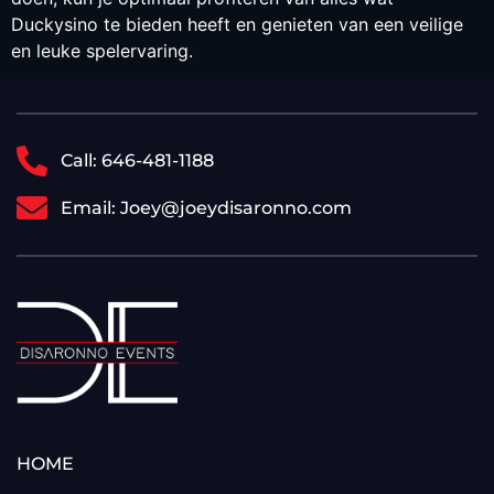
Duckysino te bieden heeft en genieten van een veilige
en leuke spelervaring.
Call: 646-481-1188
Email: Joey@joeydisaronno.com
HOME