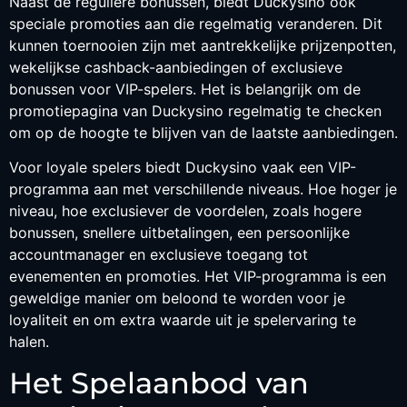
Naast de reguliere bonussen, biedt Duckysino ook
speciale promoties aan die regelmatig veranderen. Dit
kunnen toernooien zijn met aantrekkelijke prijzenpotten,
wekelijkse cashback-aanbiedingen of exclusieve
bonussen voor VIP-spelers. Het is belangrijk om de
promotiepagina van Duckysino regelmatig te checken
om op de hoogte te blijven van de laatste aanbiedingen.
Voor loyale spelers biedt Duckysino vaak een VIP-
programma aan met verschillende niveaus. Hoe hoger je
niveau, hoe exclusiever de voordelen, zoals hogere
bonussen, snellere uitbetalingen, een persoonlijke
accountmanager en exclusieve toegang tot
evenementen en promoties. Het VIP-programma is een
geweldige manier om beloond te worden voor je
loyaliteit en om extra waarde uit je spelervaring te
halen.
Het Spelaanbod van