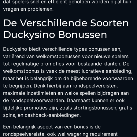
dat spelers snel en efficiënt geholpen worden bij al hun
vragen en problemen.
De Verschillende Soorten
Duckysino Bonussen
Duckysino biedt verschillende types bonussen aan,
variërend van welkomstbonussen voor nieuwe spelers
tot regelmatige promoties voor bestaande klanten. De
welkomstbonus is vaak de meest lucratieve aanbieding,
maar het is belangrijk om de bijbehorende voorwaarden
te begrijpen. Denk hierbij aan rondspeelvereisten,
maximale inzetlimieten en welke spellen bijdragen aan
de rondspeelvoorwaarden. Daarnaast kunnen er ook
tijdelijke promoties zijn, zoals stortingsbonussen, gratis
spins, en cashback-aanbiedingen.
Een belangrijk aspect van een bonus is de
rondspeelvereiste, ook wel wagering requirement