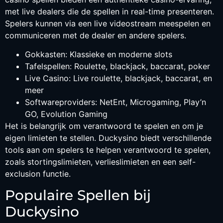
met live dealers die de spellen in real-time presenteren.
Spelers kunnen via een live videostream meespelen en
communiceren met de dealer en andere spelers.
Gokkasten: Klassieke en moderne slots
Tafelspellen: Roulette, blackjack, baccarat, poker
Live Casino: Live roulette, blackjack, baccarat, en
meer
Softwareproviders: NetEnt, Microgaming, Play’n
GO, Evolution Gaming
Het is belangrijk om verantwoord te spelen en om je
eigen limieten te stellen. Duckysino biedt verschillende
tools aan om spelers te helpen verantwoord te spelen,
zoals stortingslimieten, verlieslimieten en een self-
exclusion functie.
Populaire Spellen bij
Duckysino