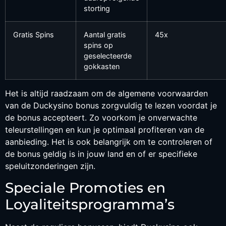
storting
Gratis Spins
Aantal gratis
45x
spins op
geselecteerde
gokkasten
Het is altijd raadzaam om de algemene voorwaarden
van de Duckysino bonus zorgvuldig te lezen voordat je
de bonus accepteert. Zo voorkom je onverwachte
teleurstellingen en kun je optimaal profiteren van de
aanbieding. Het is ook belangrijk om te controleren of
de bonus geldig is in jouw land en of er specifieke
speluitzonderingen zijn.
Speciale Promoties en
Loyaliteitsprogramma’s