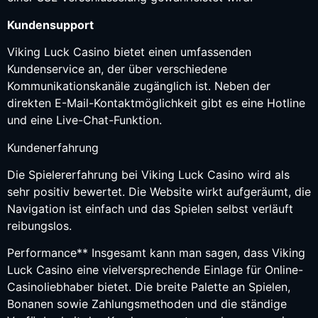
Kundensupport
Viking Luck Casino bietet einen umfassenden
Kundenservice an, der über verschiedene
Kommunikationskanäle zugänglich ist. Neben der
direkten E-Mail-Kontaktmöglichkeit gibt es eine Hotline
und eine Live-Chat-Funktion.
Kundenerfahrung
Die Spielererfahrung bei Viking Luck Casino wird als
sehr positiv bewertet. Die Website wirkt aufgeräumt, die
Navigation ist einfach und das Spielen selbst verläuft
reibungslos.
Performance** Insgesamt kann man sagen, dass Viking
Luck Casino eine vielversprechende Einlage für Online-
Casinoliebhaber bietet. Die breite Palette an Spielen,
Bonanen sowie Zahlungsmethoden und die ständige