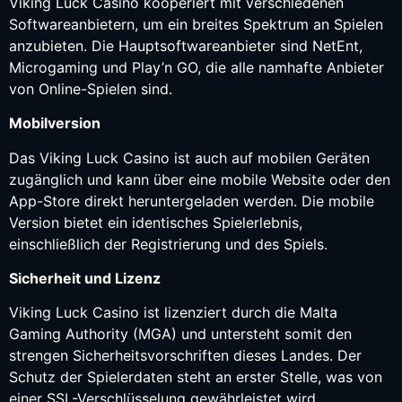
Viking Luck Casino kooperiert mit verschiedenen
Softwareanbietern, um ein breites Spektrum an Spielen
anzubieten. Die Hauptsoftwareanbieter sind NetEnt,
Microgaming und Play’n GO, die alle namhafte Anbieter
von Online-Spielen sind.
Mobilversion
Das Viking Luck Casino ist auch auf mobilen Geräten
zugänglich und kann über eine mobile Website oder den
App-Store direkt heruntergeladen werden. Die mobile
Version bietet ein identisches Spielerlebnis,
einschließlich der Registrierung und des Spiels.
Sicherheit und Lizenz
Viking Luck Casino ist lizenziert durch die Malta
Gaming Authority (MGA) und untersteht somit den
strengen Sicherheitsvorschriften dieses Landes. Der
Schutz der Spielerdaten steht an erster Stelle, was von
einer SSL-Verschlüsselung gewährleistet wird.