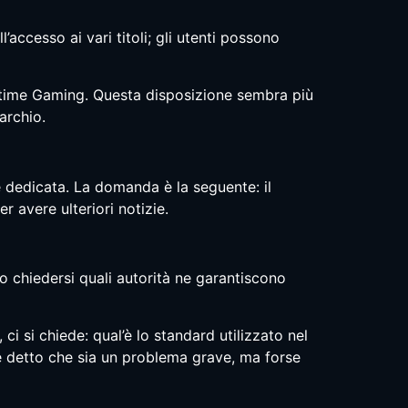
’accesso ai vari titoli; gli utenti possono
ealtime Gaming. Questa disposizione sembra più
marchio.
e dedicata. La domanda è la seguente: il
 avere ulteriori notizie.
ro chiedersi quali autorità ne garantiscono
, ci si chiede: qual’è lo standard utilizzato nel
 è detto che sia un problema grave, ma forse