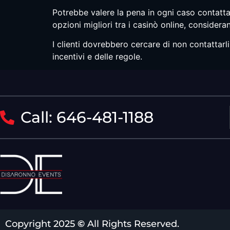
Potrebbe valere la pena in ogni caso contatta
opzioni migliori tra i casinò online, consideran
I clienti dovrebbero cercare di non contattarl
incentivi e delle regole.
Call: 646-481-1188
Copyright 2025
©
All Rights Reserved.