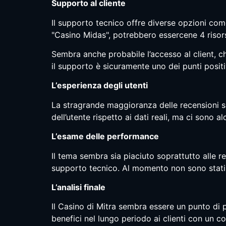
Supporto al cliente
Il supporto tecnico offre diverse opzioni come 
"Casino Midas", potrebbero essercene 4 risors
Sembra anche probabile l’accesso al client, c
il supporto è sicuramente uno dei punti positi
L’esperienza degli utenti
La stragrande maggioranza delle recensioni si 
dell’utente rispetto ai dati reali, ma ci sono a
L’esame delle performance
Il tema sembra sia piaciuto soprattutto alle re
supporto tecnico. Al momento non sono stati r
L’analisi finale
Il Casino di Mitra sembra essere un punto di p
benefici nel lungo periodo ai clienti con un 