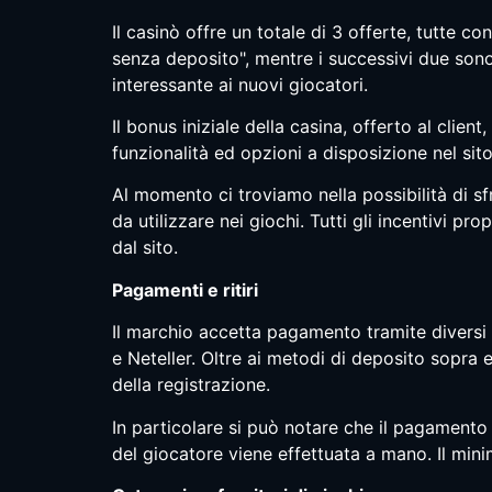
Il casinò offre un totale di 3 offerte, tutte c
senza deposito", mentre i successivi due sono 
interessante ai nuovi giocatori.
Il bonus iniziale della casina, offerto al clien
funzionalità ed opzioni a disposizione nel si
Al momento ci troviamo nella possibilità di sfr
da utilizzare nei giochi. Tutti gli incentivi pr
dal sito.
Pagamenti e ritiri
Il marchio accetta pagamento tramite diversi
e Neteller. Oltre ai metodi di deposito sopra 
della registrazione.
In particolare si può notare che il pagamento 
del giocatore viene effettuata a mano. Il min