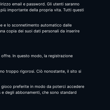
dirizzo email e password. Gli utenti saranno
 più importante della propria vita. Tutti questi
one e lo sconnetimento automatico dalle
una copia dei suoi dati personali da inserire
 offre. In questo modo, la registrazione
no troppo rigorosi. Ciò nonostante, il sito si
di gioco preferite in modo da poterci accedere
us e degli abbonamenti, che sono standard