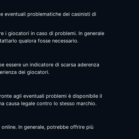
le eventuali problematiche dei casinisti di
 i giocatori in caso di problemi. In generale
ntattarlo qualora fosse necessario.
bbe essere un indicatore di scarsa aderenza
perienza dei giocatori.
ronte agli eventuali problemi è disponibile il
una causa legale contro lo stesso marchio.
online. In generale, potrebbe offrire più