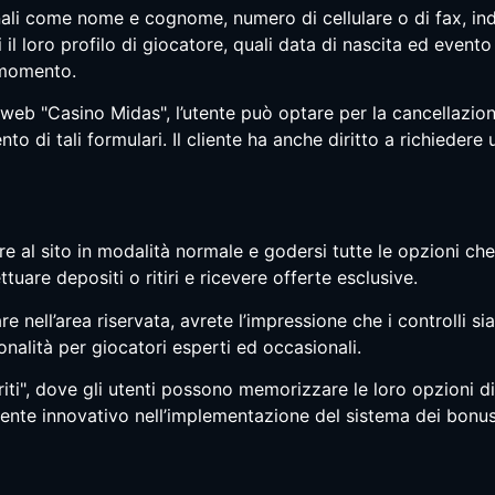
onali come nome e cognome, numero di cellulare o di fax, in
 il loro profilo di giocatore, quali data di nascita ed evento
 momento.
to web "Casino Midas", l’utente può optare per la cancellazi
di tali formulari. Il cliente ha anche diritto a richiedere 
re al sito in modalità normale e godersi tutte le opzioni che
ttuare depositi o ritiri e ricevere offerte esclusive.
e nell’area riservata, avrete l’impressione che i controlli sia
alità per giocatori esperti ed occasionali.
riti", dove gli utenti possono memorizzare le loro opzioni 
rmente innovativo nell’implementazione del sistema dei bon