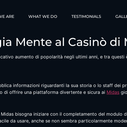
E ARE
WHAT WE DO
TESTIMONIALS
GALL
ia Mente al Casinò di 
ficativo aumento di popolarità negli ultimi anni, e tra quest
blica informazioni riguardanti la sua storia o lo staff dei p
o di offrire una piattaforma divertente e sicura ai
Midas
gio
 Midas bisogna iniziare con il completamento del modulo di 
facile da usare, anche se non sembra particolarmente modern