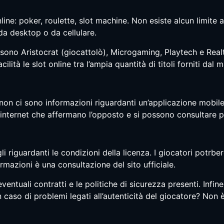
ne: poker, roulette, slot machine. Non esiste alcun limite all
da desktop o da cellulare.
ne sono Aristocrat (giocattolò), Microgaming, Playtech e R
ilità le slot online tra l’ampia quantità di titoli forniti dal 
, non ci sono informazioni riguardanti un’applicazione mobil
internet che affermano l’opposto e si possono consultare per
i riguardanti le condizioni della licenza. I giocatori potrbe
ormazioni è una consultazione del sito ufficiale.
ventuali contratti e le politiche di sicurezza presenti. Infine
n caso di problemi legati all’autenticità del giocatore? Non