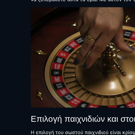
Επιλογή παιχνιδιών και στ
Η επιλογή του σωστού παιχνιδιού είναι κρίσι