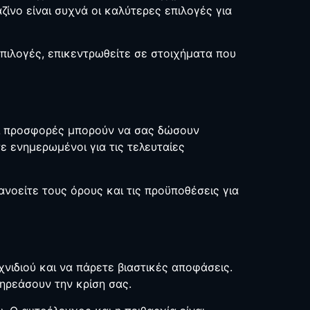
ίνο είναι συχνά οι καλύτερες επιλογές για
 επιλογές, επικεντρωθείτε σε στοιχήματα που
 οι προσφορές μπορούν να σας δώσουν
ε ενημερωμένοι για τις τελευταίες
ανοείτε τους όρους και τις προϋποθέσεις για
χνιδιού και να πάρετε βιαστικές αποφάσεις.
ηρεάσουν την κρίση σας.